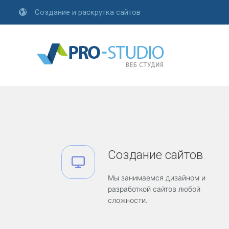
Создание и раскрутка сайтов
С
О
З
Д
А
Создание сайтов
Н
И
Е
Мы занимаемся дизайном и
С
разработкой сайтов любой
А
сложности.
Й
Т
О