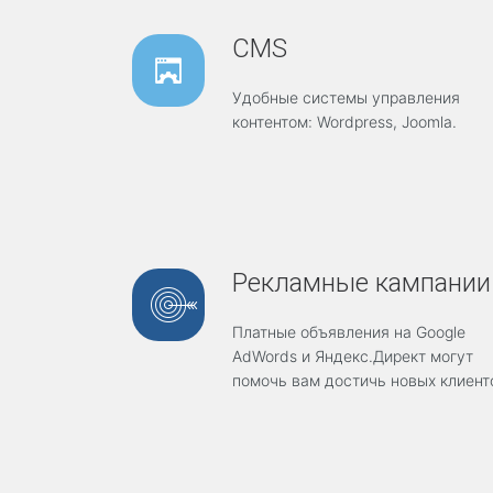
Р
е
CMS
д
и
Удобные системы управления
з
а
контентом: Wordpress, Joomla.
й
н
и
п
о
д
д
Рекламные кампании
е
р
ж
Платные
объявления
на
Google
к
AdWords
и
Яндекс.Директ
могут
а
помочь вам достичь
новых клиент
О
Н
-