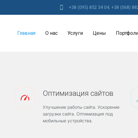
+38 (095) 852 34 04, +38 (068) 88
Главная
О нас
Услуги
Цены
Портфол
В
Е
Б
-
С
Оптимизация сайтов
Т
У
Улучшение работы сайта. Ускорение
Д
И
загрузки сайта. Оптимизация под
Я
мобильные устройства.
P
r
o