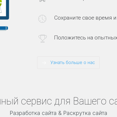
у
г
и
Сохраните свое время и
Н
А
Положитесь на опытных
Ш
О
П
Ы
Т
Узнать больше о нас
Н
а
ш
и
к
л
и
е
н
ный сервис для Вашего с
т
ы
и
Разработка сайта & Раскрутка сайта
о
т