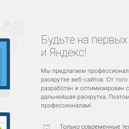
-
s
t
u
d
i
Будьте на первых
Н
а
ш
и Яндекс!
а
с
т
Мы предлагаем профессиональ
у
д
раскрутке веб-сайтов. От того
и
я
разработан и оптимизирован с
Н
дальнейшая раскрутка. Поэтом
а
профессионалам!
ш
и
у
с
Только современные те
л