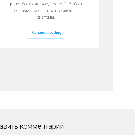
разработан на Вордпресе. Сайт был
Сайт те
оптимизирован под поисковые
Че
системы.
Wordpre
Continue reading
авить комментарий