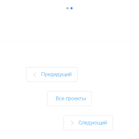
Предидущий
Все проекты
Следующий