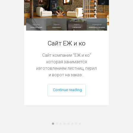
Сайт ЕЖ и ко
Са
Сайт компании "ЕЖ и ко"
Сайт
которая занимается
"Имп
изготовлением лестниц, перил
и ворот на заказ…
необ
Continue reading